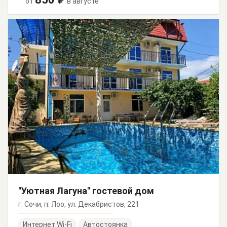
от
в августе
"Уютная Лагуна" гостевой дом
г. Сочи, п. Лоо, ул. Декабристов, 221
Интернет Wi-Fi
Автостоянка