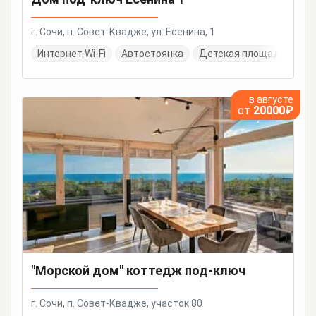
г. Сочи, п. Совет-Квадже, ул. Есенина, 1
Интернет Wi-Fi
Автостоянка
Детская площадка
Д
в августе
от
20000₽
"Морской дом" коттедж под-ключ
г. Сочи, п. Совет-Квадже, участок 80