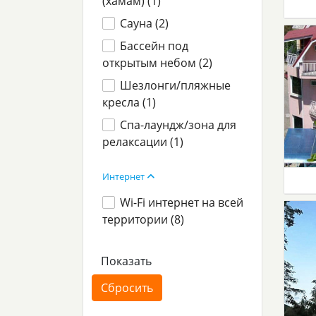
(хамам) (
1
)
Сауна (
2
)
Бассейн под
открытым небом (
2
)
Шезлонги/пляжные
кресла (
1
)
Спа-лаундж/зона для
релаксации (
1
)
Интернет
Wi-Fi интернет на всей
территории (
8
)