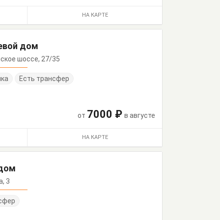
НА КАРТЕ
евой дом
йское шоссе, 27/35
нка
Есть трансфер
7000 ₽
от
в августе
НА КАРТЕ
 дом
а, 3
сфер