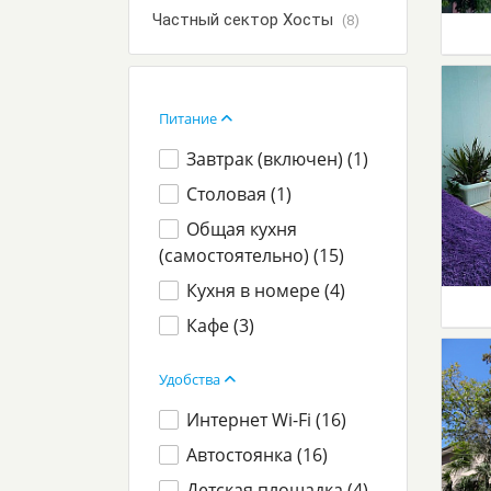
Частный сектор Хосты
(8)
Питание
Завтрак (включен) (
1
)
Столовая (
1
)
Общая кухня
(самостоятельно) (
15
)
Кухня в номере (
4
)
Кафе (
3
)
Удобства
Интернет Wi-Fi (
16
)
Автостоянка (
16
)
Детская площадка (
4
)