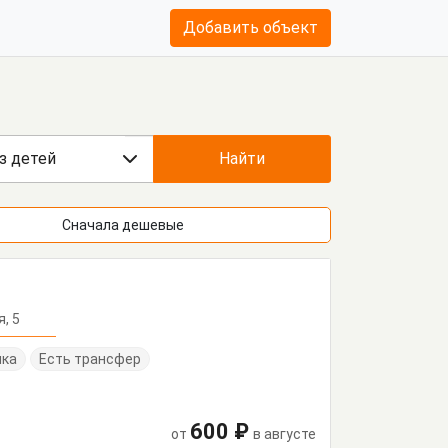
Добавить объект
з детей
Найти
Сначала дешевые
я, 5
нка
Есть трансфер
600 ₽
от
в августе