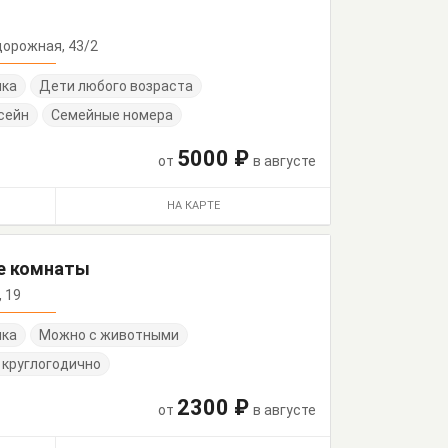
одорожная, 43/2
нка
Дети любого возраста
сейн
Семейные номера
5000 ₽
от
в августе
НА КАРТЕ
ые комнаты
, 19
нка
Можно с животными
 круглогодично
2300 ₽
от
в августе