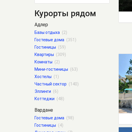
Курорты рядом
Адлер
Базы отдыха
(2)
Гостевые дома
(351)
Гостиницы
(59)
Квартиры
(309)
Комнаты
(2)
Мини-гостиницы
(63)
Хостелы
(1)
Частный сектор
(140)
Эллинги
(6)
Коттеджи
(48)
Вардане
Гостевые дома
(98)
Гостиницы
(4)