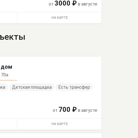
3000 ₽
от
в августе
НА КАРТЕ
бъекты
й дом
, 70а
нка
Детская площадка
Есть трансфер
700 ₽
от
в августе
НА КАРТЕ