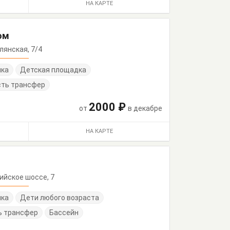
НА КАРТЕ
ом
олянская, 7/4
нка
Детская площадка
сть трансфер
2000 ₽
от
в декабре
НА КАРТЕ
ссийское шоссе, 7
нка
Дети любого возраста
ь трансфер
Бассейн