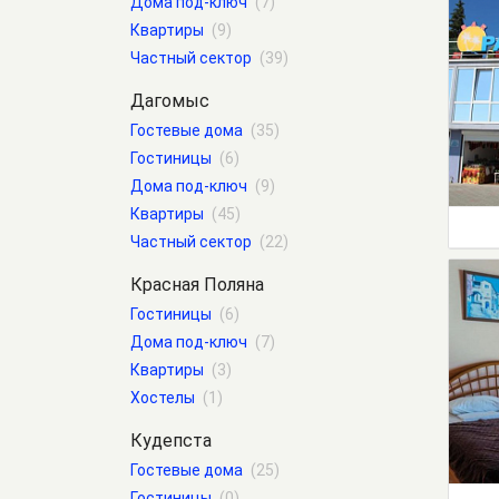
Дома под-ключ
(7)
Квартиры
(9)
Частный сектор
(39)
Дагомыс
Гостевые дома
(35)
Гостиницы
(6)
Дома под-ключ
(9)
Квартиры
(45)
Частный сектор
(22)
Красная Поляна
Гостиницы
(6)
Дома под-ключ
(7)
Квартиры
(3)
Хостелы
(1)
Кудепста
Гостевые дома
(25)
Гостиницы
(0)