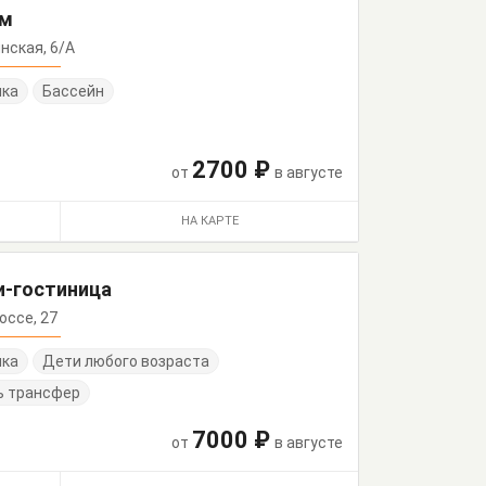
ом
янская, 6/А
нка
Бассейн
2700 ₽
от
в августе
НА КАРТЕ
и-гостиница
оссе, 27
нка
Дети любого возраста
ь трансфер
7000 ₽
от
в августе